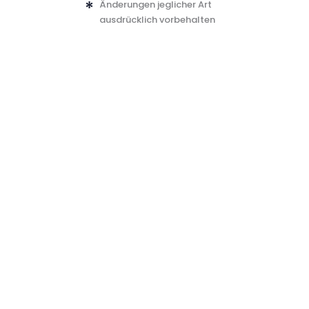
Änderungen jeglicher Art
ausdrücklich vorbehalten
Werbung auf braunlage-skischule.de
Sie möchten auf der neuen braunlage-