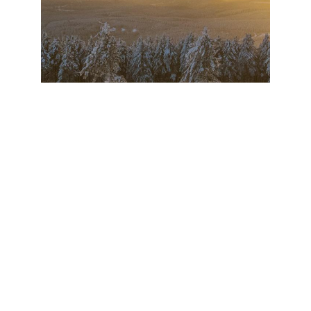
unsere
kurse
für
jeden