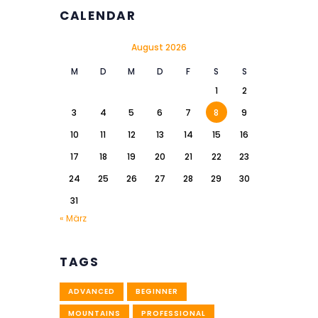
CALENDAR
August 2026
M
D
M
D
F
S
S
1
2
3
4
5
6
7
8
9
10
11
12
13
14
15
16
17
18
19
20
21
22
23
24
25
26
27
28
29
30
31
« März
TAGS
ADVANCED
BEGINNER
MOUNTAINS
PROFESSIONAL