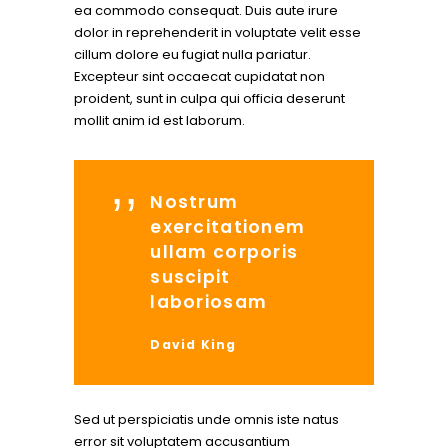
ea commodo consequat. Duis aute irure
dolor in reprehenderit in voluptate velit esse
cillum dolore eu fugiat nulla pariatur.
Excepteur sint occaecat cupidatat non
proident, sunt in culpa qui officia deserunt
mollit anim id est laborum.
Nostrum
exercitationem
ullam corporis
suscipit
laboriosam
David King
Sed ut perspiciatis unde omnis iste natus
error sit voluptatem accusantium