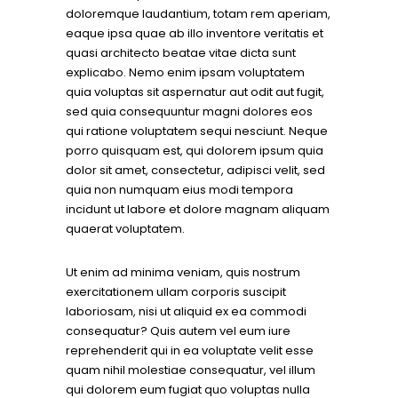
doloremque laudantium, totam rem aperiam,
eaque ipsa quae ab illo inventore veritatis et
quasi architecto beatae vitae dicta sunt
explicabo. Nemo enim ipsam voluptatem
quia voluptas sit aspernatur aut odit aut fugit,
sed quia consequuntur magni dolores eos
qui ratione voluptatem sequi nesciunt. Neque
porro quisquam est, qui dolorem ipsum quia
dolor sit amet, consectetur, adipisci velit, sed
quia non numquam eius modi tempora
incidunt ut labore et dolore magnam aliquam
quaerat voluptatem.
Ut enim ad minima veniam, quis nostrum
exercitationem ullam corporis suscipit
laboriosam, nisi ut aliquid ex ea commodi
consequatur? Quis autem vel eum iure
reprehenderit qui in ea voluptate velit esse
quam nihil molestiae consequatur, vel illum
qui dolorem eum fugiat quo voluptas nulla