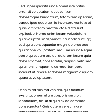
Sed ut perspiciatis unde omnis iste natus
error sit voluptatem accusantium
doloremque laudantium, totam rem aperiam,
eaque ipsa quae ab illo inventore veritatis et
quasi architecto beatae vitae dicta sunt
explicabo. Nemo enim ipsam voluptatem
quia voluptas sit aspernatur aut odit aut fugit,
sed quia consequuntur magni dolores eos
qui ratione voluptatem sequi nesciunt. Neque
porro quisquam est, qui dolorem ipsum quia
dolor sit amet, consectetur, adipisci velit, sed
quia non numquam eius modi tempora
incidunt ut labore et dolore magnam aliquam
quaerat voluptatem.
Ut enim ad minima veniam, quis nostrum
exercitationem ullam corporis suscipit
laboriosam, nisi ut aliquid ex ea commodi
consequatur? Quis autem vel eum iure
reprehenderit qui in ea voluptate velit esse