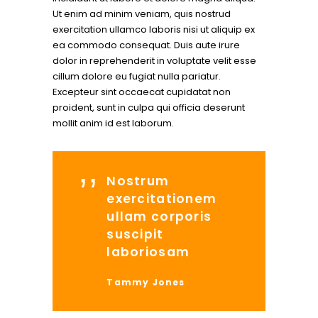
Ut enim ad minim veniam, quis nostrud
exercitation ullamco laboris nisi ut aliquip ex
ea commodo consequat. Duis aute irure
dolor in reprehenderit in voluptate velit esse
cillum dolore eu fugiat nulla pariatur.
Excepteur sint occaecat cupidatat non
proident, sunt in culpa qui officia deserunt
mollit anim id est laborum.
Nostrum
exercitationem
ullam corporis
suscipit
laboriosam
Tammy Jones