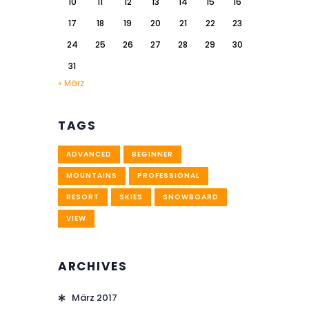
10
11
12
13
14
15
16
17
18
19
20
21
22
23
24
25
26
27
28
29
30
31
« März
TAGS
ADVANCED
BEGINNER
MOUNTAINS
PROFESSIONAL
RESORT
SKIES
SNOWBOARD
VIEW
ARCHIVES
März
2017