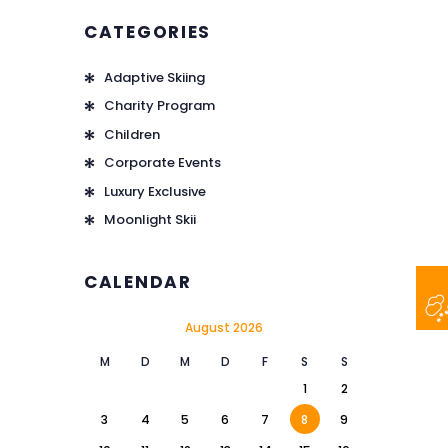
CATEGORIES
Adaptive Skiing
Charity Program
Children
Corporate Events
Luxury Exclusive
Moonlight Skii
CALENDAR
August 2026
M
D
M
D
F
S
S
1
2
3
4
5
6
7
8
9