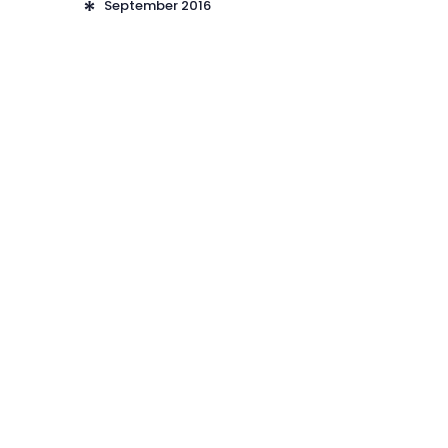
September
2016
Werbung auf braunlage-skischule.de
Sie möchten auf der neuen braunlage-
skischule.de WERBEN.