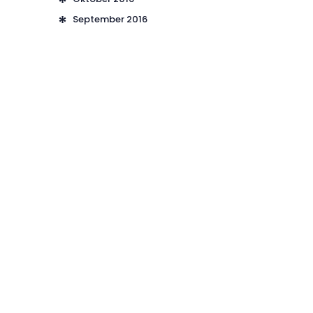
September
2016
Werbung auf braunlage-skischule.de
Sie möchten auf der neuen braunlage-