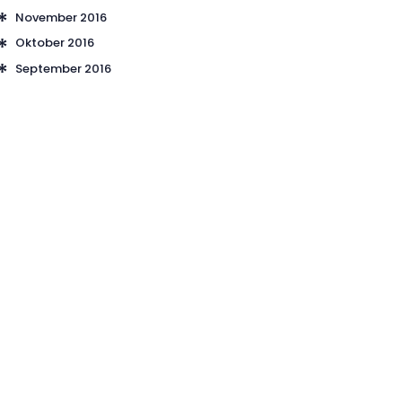
November
2016
Oktober
2016
September
2016
TELEFON:
0160/ 66 55 892