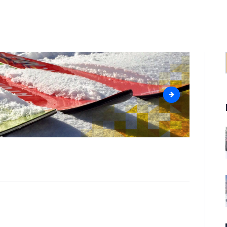
Startseite
Skischule
SKISCHULE BRAUNLAGE
Herzlich Willkommen im schönsten Skigebiet in Norddeutschland
Schwimmsc
hule
ptitle
Kontakt /
Anfahrt
Jobs
Gästebuch
gsnavigati
Partner