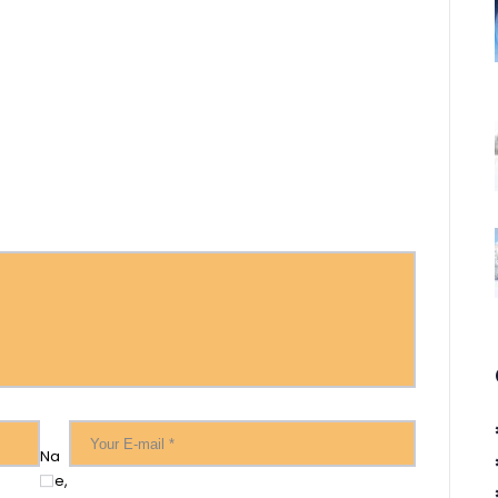
Na
me,