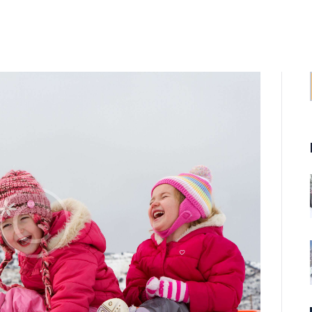
Startseite
Skischule
SKISCHULE BRAUNLAGE
Herzlich Willkommen im schönsten Skigebiet in Norddeutschland
Schwimmsc
hule
Kontakt /
Anfahrt
Jobs
Gästebuch
Partner