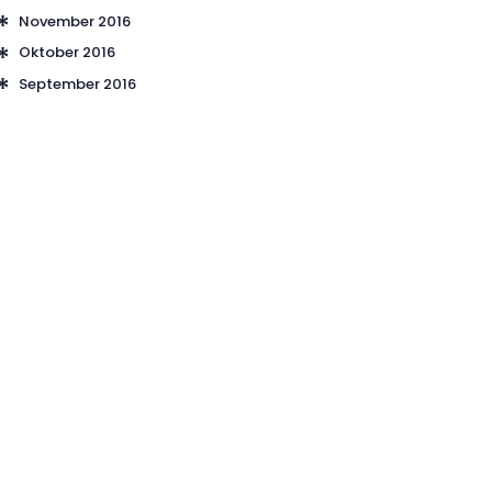
November
2016
Oktober
2016
September
2016
TELEFON:
0160/ 66 55 892