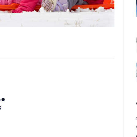
gsnavigati
he
s