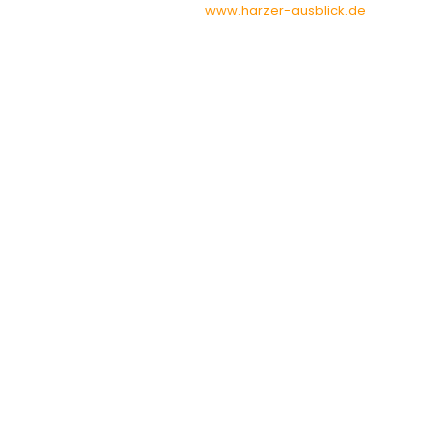
www.harzer-ausblick.de
W
S
d
I
p
K