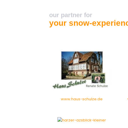
our partner for
your snow-experien
www.haus-schulze.de