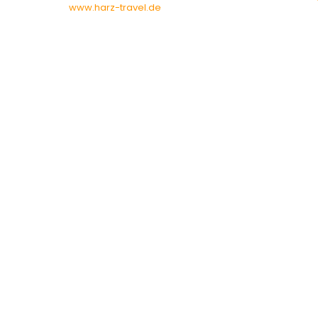
www.harz-travel.de
TELEFON:
0160/ 66 55 892
E-MAIL:
info@braunlage-skischule.de