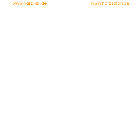
www.harz-ski.de
www.harzsafari.de
erbung auf braunlage-skischule.de
ie möchten auf der neuen braunlage-skischule.de WERBEN.
em Portal rund um Skiurlaub und Skigebiete im Harz.
hr Unternehmen einen interessierten und solventen Publikum
räsentieren?
ontaktieren Sie uns: info@braunlage-skischule.de
FOLGEN SIE UNS AUF: