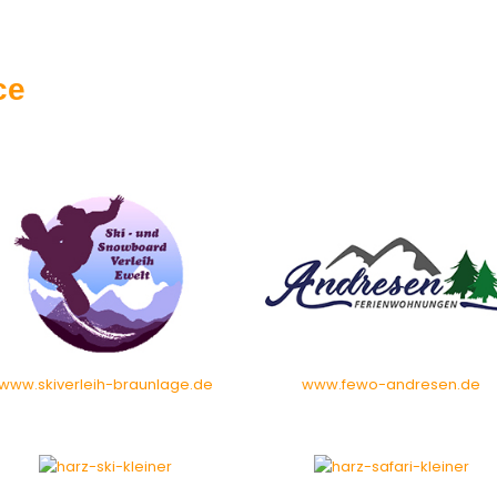
ce
www.skiverleih-braunlage.de
www.fewo-andresen.de