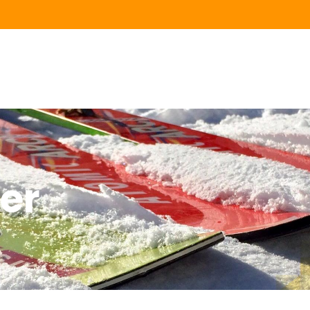
Hjem
Skiskole
SKISCHULE BRAUNLAGE
Herzlich Willkommen im schönsten Skigebiet in Norddeutschland
Svømning
skole
Kontakt /
Kørselsvejle
er
dning
Gæst bog
Vores
partnere