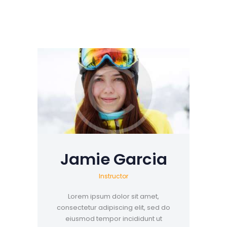
Startseite
Skischule
SKISCHULE BRAUNLAGE
Schwimmschule
Herzlich Willkommen im schönsten Skigebiet in Norddeutschland
Kontakt / Anfahrt
Jobs
Gästebuch
Partner
Jamie Garcia
Instructor
Lorem ipsum dolor sit amet,
consectetur adipiscing elit, sed do
eiusmod tempor incididunt ut